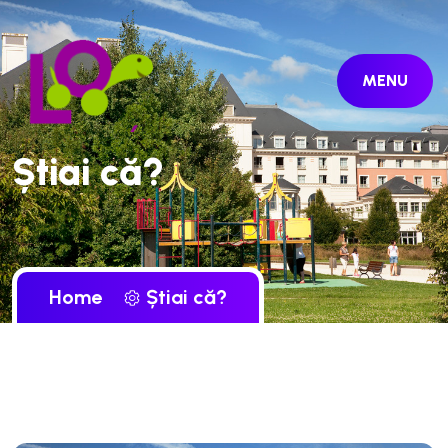
MENU
Știai că?
Home
Știai că?